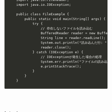
import java.io.IOException;

public class FileExample {

    public static void main(String[] args) {

        try {

            // 存在しないファイルを読み込む

            BufferedReader reader = new Buffere
            String line = reader.readLine();

            System.out.println("読み込んだ行: " + 
            reader.close();

        } catch (IOException e) {

            // IOExceptionが発生した場合の処理

            System.err.println("ファイルの読み込
            e.printStackTrace();

        }

    }

}