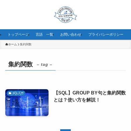
トップページ
言語 一覧
お問い合わせ
プライバシーポリシー
ホーム
集約関数
集約関数
– tag –
【SQL】GROUP BY句と集約関数
SQL入門
とは？使い方を解説！