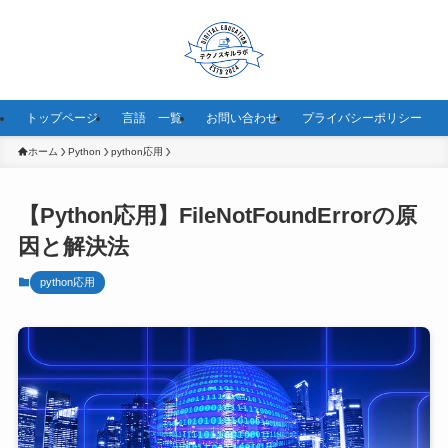
トップページ
言語 一覧
お問い合わせ
プライバシーポリシー
ホーム
Python
python応用
【Python応用】FileNotFoundErrorの原
因と解決法
python応用