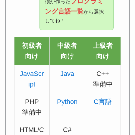
プログラミ
僕が作った
ング言語一覧
から選択
してね！
初級者
中級者
上級者
向け
向け
向け
JavaScr
Java
C++
ipt
準備中
PHP
Python
C言語
準備中
HTML/C
C#