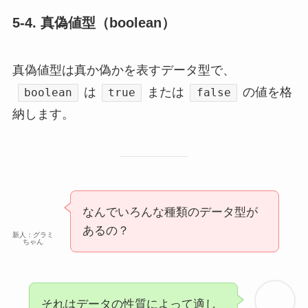
5-4. 真偽値型（boolean）
真偽値型は真か偽かを表すデータ型で、
は
または
の値を格
boolean
true
false
納します。
なんでいろんな種類のデータ型が
あるの？
新人：グラミ
ちゃん
それはデータの性質によって適し