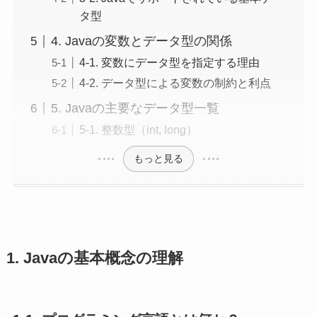
タ型
4. Javaの変数とデータ型の関係
4-1. 変数にデータ型を指定する理由
4-2. データ型による変数の制約と利点
5. Javaの主要なデータ型一覧
5-1. 整数型（int, long）
もっと見る
1. Javaの基本概念の理解