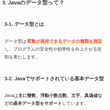
3. Javaのデータ型って？
3-1. データ型とは
データ型は
変数が保持できるデータの種類を指定
し、プログラムの安全性や効率性を向上させる役
割を果たします。
3-2. Javaでサポートされている基本データ型
Javaは
主に整数、浮動小数点数、文字、真偽値な
どの基本データ型をサポート
しています。