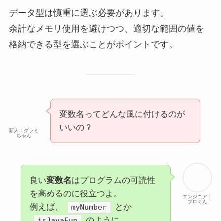
データ型は慎重に選ぶ必要があります。
余計なメモリ使用を避けつつ、適切な範囲の値を
格納できる型を選ぶことがポイントです。
変数名ってどんな風に付けるのが
いいの？
新人：グラミ
ちゃん
良い
変数名
はプログラムの可読性
を高めるのに役立つよ。
エンジニア：
プロくん
例えば、
とか
myNumber
のように
isJavaFun