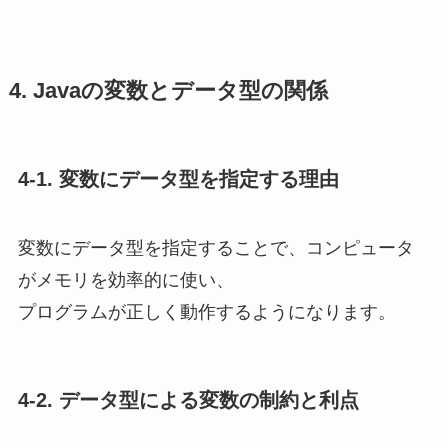
4. Javaの変数とデータ型の関係
4-1. 変数にデータ型を指定する理由
変数にデータ型を指定することで、コンピュータ
がメモリを効率的に使い、
プログラムが正しく動作するようになります。
4-2. データ型による変数の制約と利点