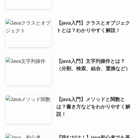
【java入門】クラスとオブジェク
トとは？わかりやすく解説！
【java入門】文字列操作とは？
（分割、検索、結合、置換など）
【java入門】メソッドと関数と
は？書き方などをわかりやすく解
説！
【読むだけ！】java初心者でも基